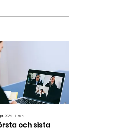
pr. 2024
∙
1
min
örsta och sista