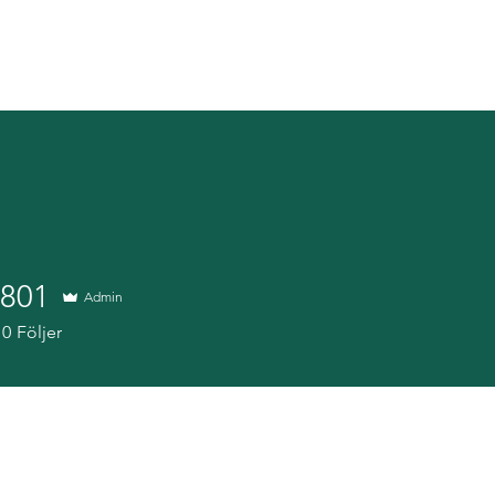
Headhunting
Interim
Outplacement
Kundrec
801
Admin
1
0
Följer