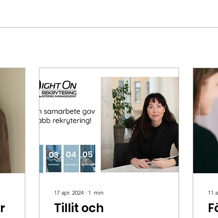
17 apr. 2024
∙
1
min
11 a
ör
Tillit och
F